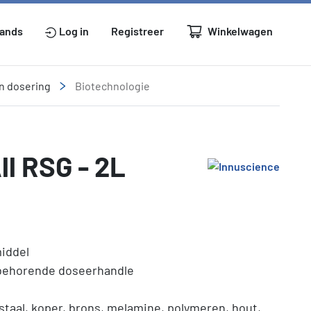
Winkelwagen
lands
Log in
Registreer
n dosering
Biotechnologie
l RSG - 2L
middel
ijbehorende doseerhandle
j staal, koper, brons, melamine, polymeren, hout,