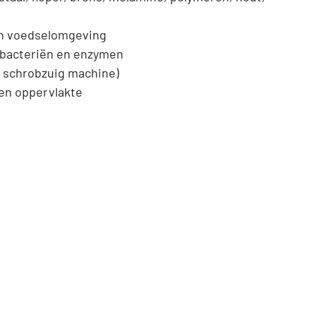
en voedselomgeving
 bacteriën en enzymen
v schrobzuig machine)
en oppervlakte