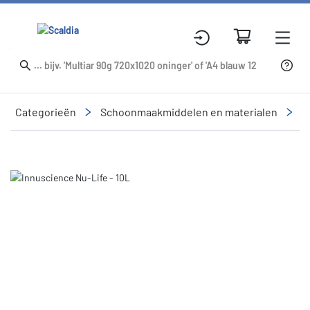
Categorieën
Schoonmaakmiddelen en materialen
R
Slide 1 of 1