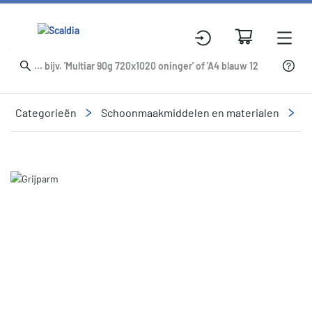
Categorieën
Schoonmaakmiddelen en materialen
R
Slide 1 of 1