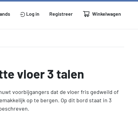
Winkelwagen
lands
Log in
Registreer
e vloer 3 talen
wt voorbijgangers dat de vloer fris gedweild of
emakkelijk op te bergen. Op dit bord staat in 3
 beschreven.