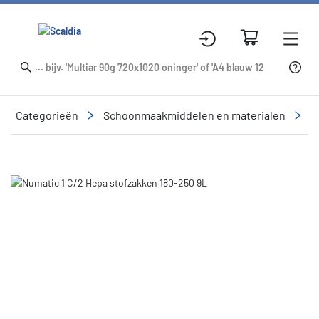
Categorieën
Schoonmaakmiddelen en materialen
R
Slide 1 of 1