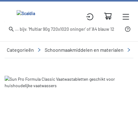
Categorieën
Schoonmaakmiddelen en materialen
R
Slide 1 of 1