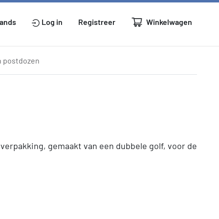
Winkelwagen
lands
Log in
Registreer
n postdozen
verpakking, gemaakt van een dubbele golf, voor de