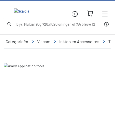
Categorieën
Viscom
Inkten en Accessoires
Too
Slide 1 of 1