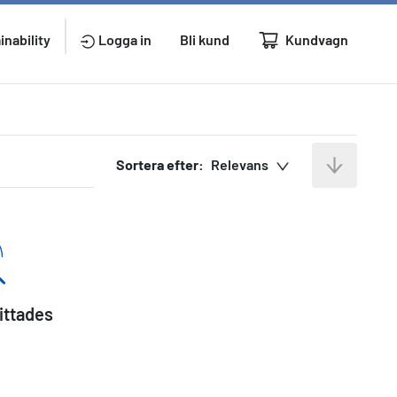
Kundvagn
inability
Logga in
Bli kund
Sortera efter:
Relevans
hittades