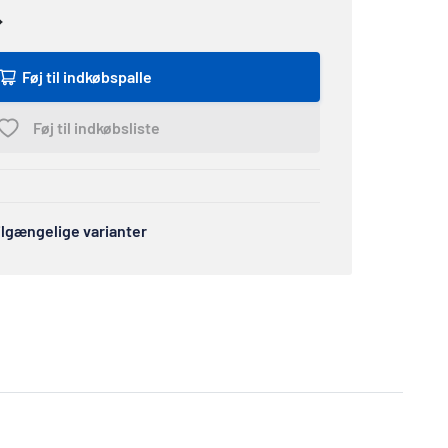
Føj til indkøbspalle
Føj til indkøbsliste
tilgængelige varianter