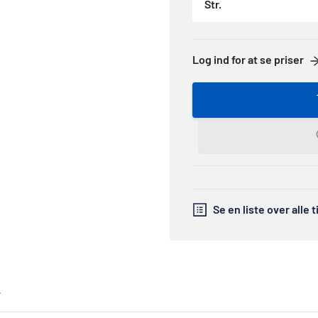
Str.
Log ind for at se priser
Se en liste over alle 
r