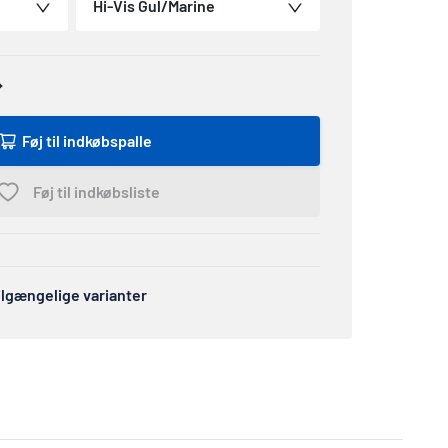
Hi-Vis Gul/Marine
Føj til indkøbspalle
Føj til indkøbsliste
tilgængelige varianter