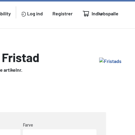
Indkøbspalle
bility
Log ind
Registrer
 Fristad
 artikelnr.
Farve