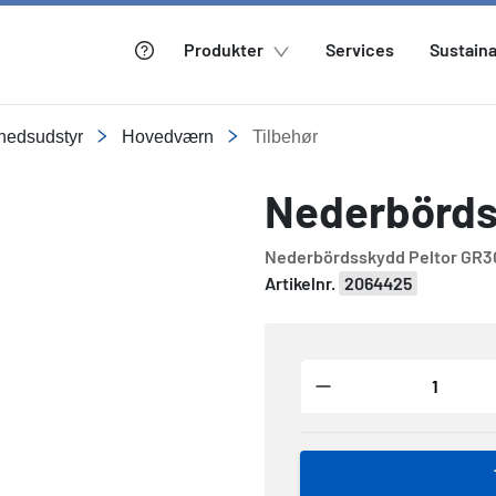
Produkter
Services
Sustaina
rhedsudstyr
Hovedværn
Tilbehør
Nederbörds
Nederbördsskydd Peltor GR3
Artikelnr.
2064425