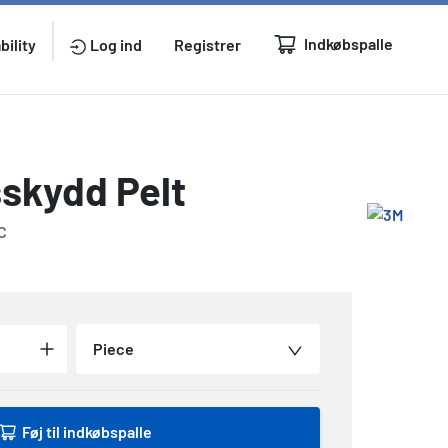
Indkøbspalle
bility
Log ind
Registrer
skydd Pelt
C
Piece
Føj til indkøbspalle