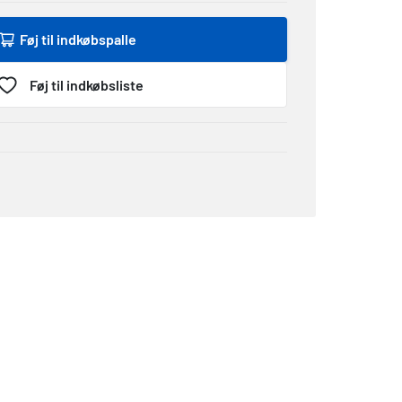
Føj til indkøbspalle
Føj til indkøbsliste