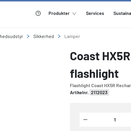
Produkter
Services
Sustaina
rhedsudstyr
Sikkerhed
Lamper
Coast HX5R
flashlight
Flashlight Coast HX5R Recha
Artikelnr.
2112023