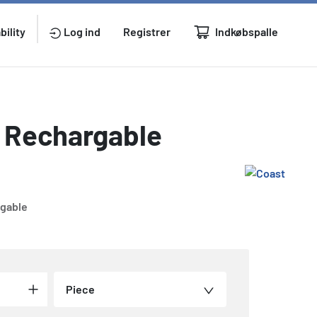
Indkøbspalle
bility
Log ind
Registrer
 Rechargable
rgable
Piece