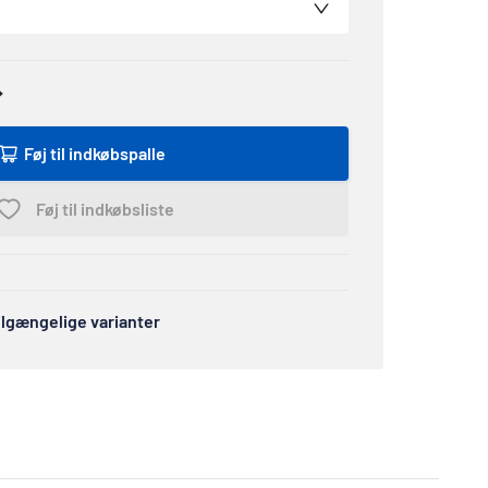
Føj til indkøbspalle
Føj til indkøbsliste
tilgængelige varianter