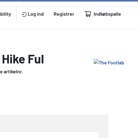
Indkøbspalle
bility
Log ind
Registrer
 Hike Ful
 artikelnr.