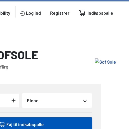
Indkøbspalle
bility
Log ind
Registrer
SOFSOLE
färg
Piece
Føj til indkøbspalle