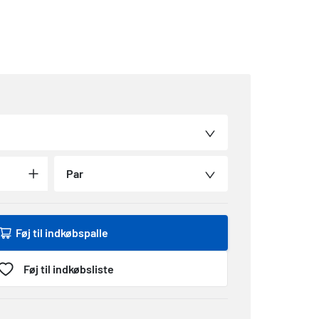
Par
Føj til indkøbspalle
Føj til indkøbsliste