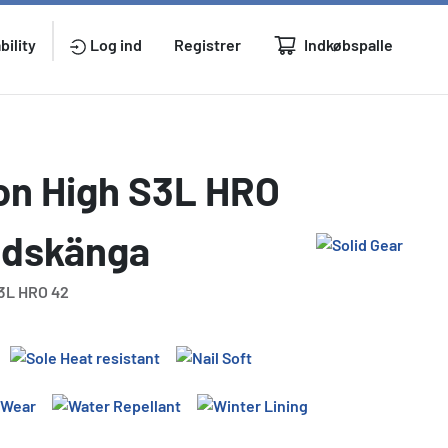
Indkøbspalle
bility
Log ind
Registrer
Ion High S3L HRO
ddskänga
S3L HRO 42