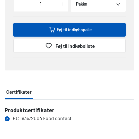
Pakke
Føj til indkøbspalle
Føj til indkøbsliste
Certifikater
Produktcertifikater
Certifikater
EC 1935/2004 Food contact