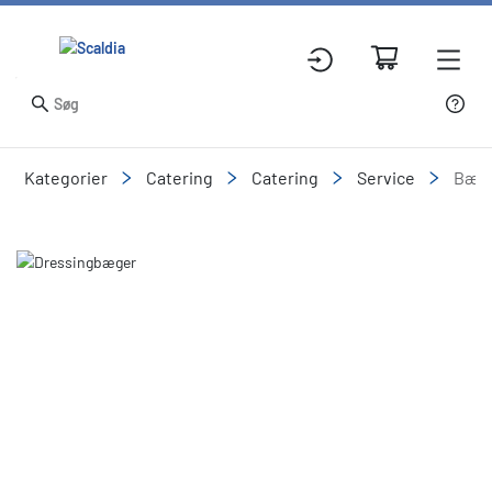
Kategorier
Catering
Catering
Service
Bæge
Slide 2 of 2