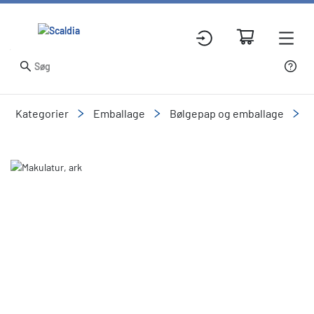
Kategorier
Emballage
Bølgepap og emballage
B
Slide 1 of 1