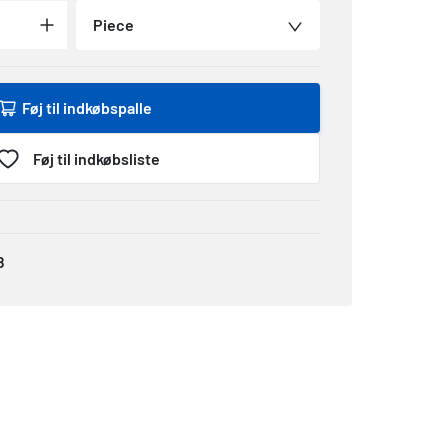
Piece
Føj til indkøbspalle
Føj til indkøbsliste
8