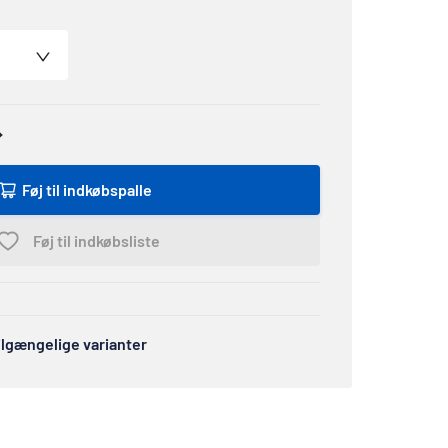
Føj til indkøbspalle
Føj til indkøbsliste
tilgængelige varianter