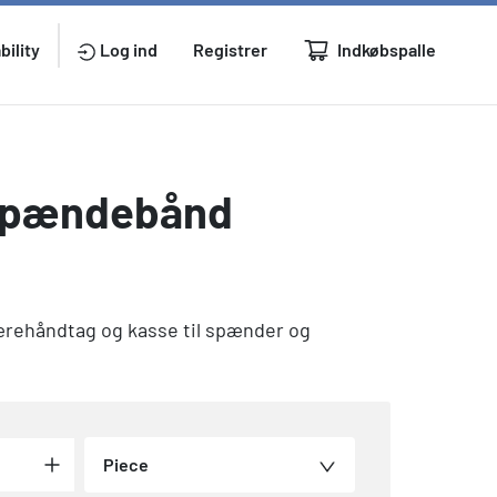
Indkøbspalle
bility
Log ind
Registrer
l spændebånd
ærehåndtag og kasse til spænder og
Piece