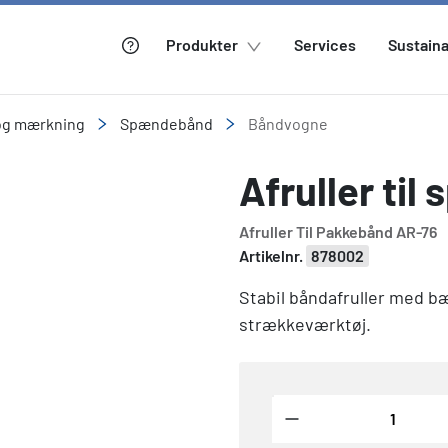
Produkter
Services
Sustaina
 og mærkning
Spændebånd
Båndvogne
Afruller ti
Afruller Til Pakkebånd AR-76
Artikelnr.
878002
Stabil båndafruller med b
strækkeværktøj.