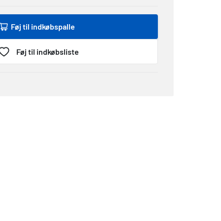
Føj til indkøbspalle
Føj til indkøbsliste