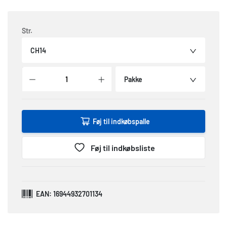
Str.
CH14
Pakke
Føj til indkøbspalle
Føj til indkøbsliste
EAN: 16944932701134