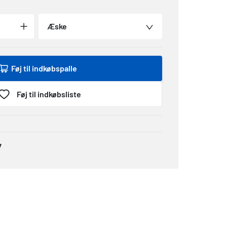
Æske
Føj til indkøbspalle
Føj til indkøbsliste
7