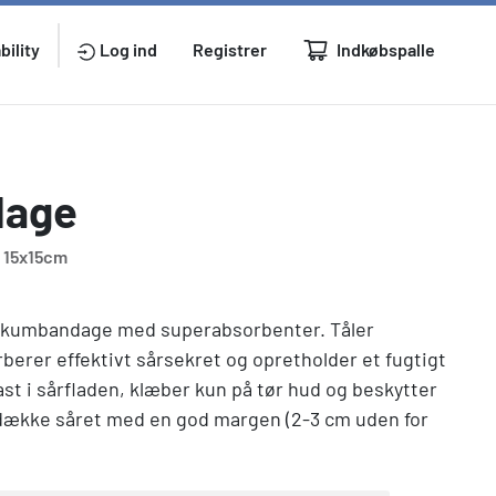
Indkøbspalle
bility
Log ind
Registrer
dage
 15x15cm
-skumbandage med superabsorbenter. Tåler
erer effektivt sårsekret og opretholder et fugtigt
fast i sårfladen, klæber kun på tør hud og beskytter
 dække såret med en god margen (2-3 cm uden for