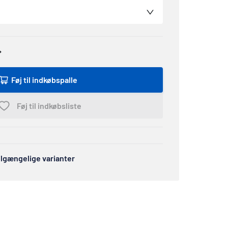
Føj til indkøbspalle
Føj til indkøbsliste
tilgængelige varianter