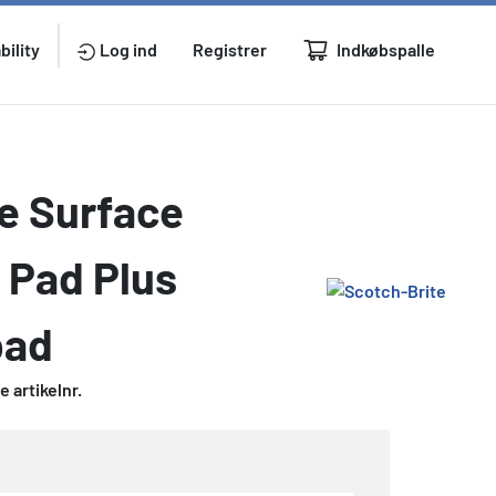
Indkøbspalle
bility
Log ind
Registrer
e Surface
 Pad Plus
pad
 artikelnr.