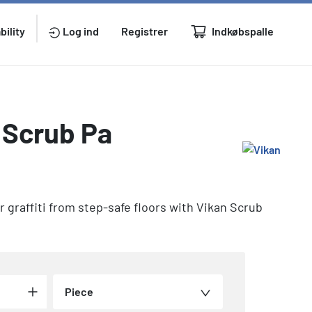
Indkøbspalle
bility
Log ind
Registrer
 Scrub Pa
graffiti from step-safe floors with Vikan Scrub
Piece