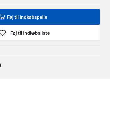
Føj til indkøbspalle
Føj til indkøbsliste
9