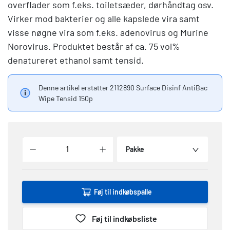
overflader som f.eks. toiletsæder, dørhåndtag osv.
Virker mod bakterier og alle kapslede vira samt
visse nøgne vira som f.eks. adenovirus og Murine
Norovirus. Produktet består af ca. 75 vol%
denatureret ethanol samt tensid.
Denne artikel erstatter 2112890 Surface Disinf AntiBac
Wipe Tensid 150p
Pakke
Føj til indkøbspalle
Føj til indkøbsliste