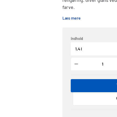
rengøring. Giver glans ve
farve.
Læs mere
Indhold
1,4 l