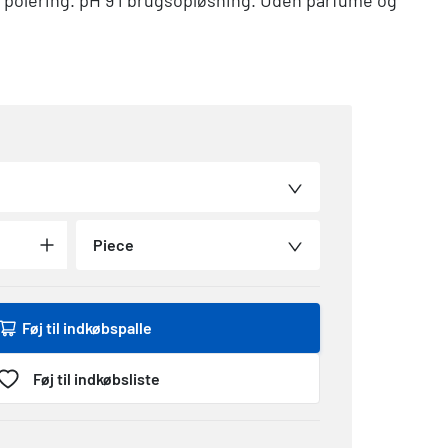
d polering. pH 9 i brugsopløsning. Uden parfume og
Piece
Føj til indkøbspalle
Føj til indkøbsliste