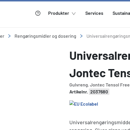
Produkter
Services
Sustaina
ler
Rengøringsmidler og dosering
Universalrengørings
Universalre
Jontec Tens
Gulvreng. Jontec Tensol Free S
Artikelnr.
2037680
Universalrengøringsmidde