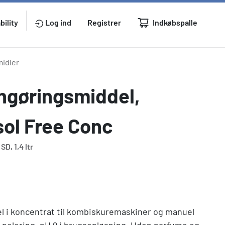
Indkøbspalle
bility
Log ind
Registrer
midler
ngøringsmiddel,
ol Free Conc
D, 1,4 ltr
l i koncentrat til kombiskuremaskiner og manuel