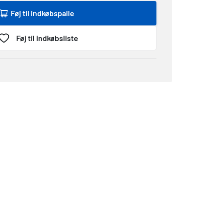
Føj til indkøbspalle
Føj til indkøbsliste