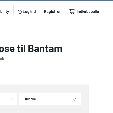
Indkøbspalle
bility
Log ind
Registrer
se til Bantam
pak
Bundle